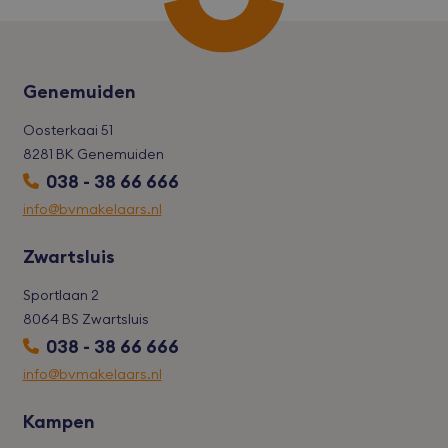
CookieScriptConsent
CookieScript
1 maand
Deze
bvmakelaars.nl
word
door
Scri
serv
Genemuiden
coo
van 
ont
Oosterkaai 51
coo
van
8281 BK Genemuiden
Scri
noo
038 - 38 66 666
corr
wer
info@bvmakelaars.nl
accesskey
bvmakelaars.nl
1 maand
Zwartsluis
cart
bvmakelaars.nl
1 maand
Deze
word
alg
Sportlaan 2
gele
Shop
8064 BS Zwartsluis
gebr
038 - 38 66 666
com
een
win
info@bvmakelaars.nl
dealer
bvmakelaars.nl
1 maand
Kampen