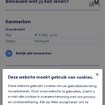
Benieuwd wat jij kan lenen?
Kenmerken
Overdracht
Prijs
€ 3.000,- p/m
Status
Verhuurd
Bekijk alle kenmerken
×
Ligging
Deze website maakt gebruik van cookies.
Deze website gebruikt cookies om uw gebruikerservaring
te verbeteren. Door onze website te gebruiken, stemt u
in met alle cookies in overeenstemming met ons privacy-
en cookieverklaring. Klik op 'Alles accepteren' om te