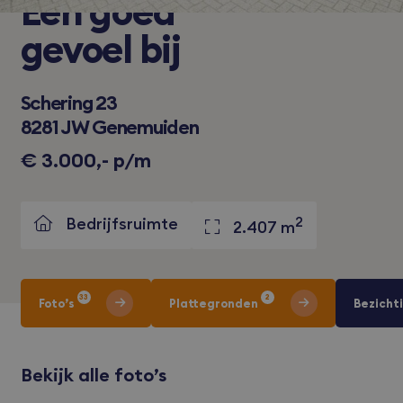
Een
goed
gevoel bij
Schering 23
8281 JW Genemuiden
€ 3.000,- p/m
Bedrijfsruimte
2
2.407 m
33
2
Foto’s
Plattegronden
Bezicht
Bekijk alle foto’s