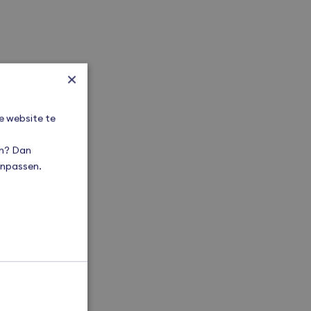
×
e website te
en? Dan
aanpassen.