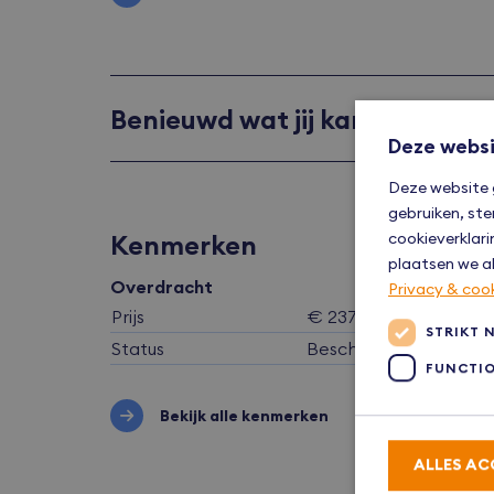
Benieuwd wat jij kan lenen?
Deze websi
Deze website 
gebruiken, ste
cookieverklari
Kenmerken
plaatsen we al
Overdracht
Privacy & coo
Prijs
€ 237.500,- v.o.n.
STRIKT 
Status
Beschikbaar
FUNCTI
Bekijk alle kenmerken
ALLES AC