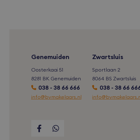
iutk
_ga
mc
_gcl_au
Genemuiden
Zwartsluis
VISITOR_INF
Oosterkaai 51
Sportlaan 2
8281 BK Genemuiden
8064 BS Zwartsluis
038 - 38 66 666
038 - 38 66 66
info@bvmakelaars.nl
info@bvmakelaars.n