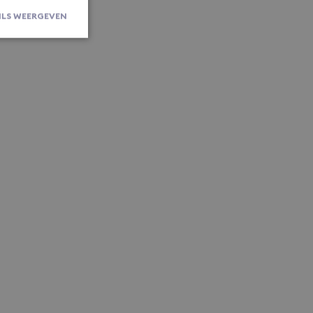
ILS WEERGEVEN
rsaanmelding en
om de
er en
actie met de
ert gegevens
 bezoeker met
privacybeleid
oorkeuren
komstige
oor de Cookie-
okievoorkeuren
 De cookie-
m is
erken.