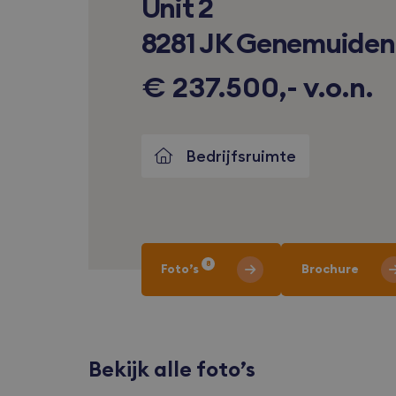
Unit 2
8281 JK Genemuiden
€ 237.500,- v.o.n.
Bedrijfsruimte
8
Foto’s
Brochure
Bekijk alle foto’s