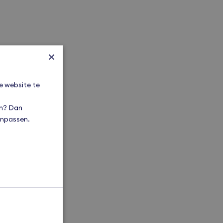
×
e website te
en? Dan
aanpassen.