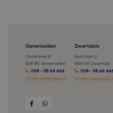
iutk
_ga
mc
_gcl_au
Genemuiden
Zwartsluis
VISITOR_INF
Oosterkaai 51
Sportlaan 2
8281 BK Genemuiden
8064 BS Zwartsluis
038 - 38 66 666
038 - 38 66 66
info@bvmakelaars.nl
info@bvmakelaars.n