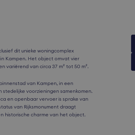
usief dit unieke woningcomplex
 in Kampen. Het object omvat vier
n variërend van circa 37 m² tot 50 m².
e binnenstad van Kampen, in een
n stedelijke voorzieningen samenkomen.
reca en openbaar vervoer is sprake van
 status van Rijksmonument draagt
en historische charme van het object.