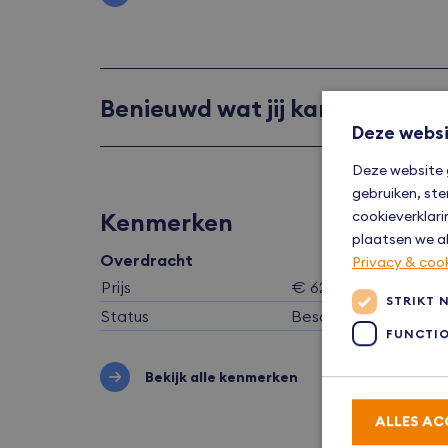
Benieuwd wat jij kan lenen?
Deze websi
Deze website 
gebruiken, ste
cookieverklari
Kenmerken
plaatsen we al
Overdracht
Privacy & coo
Prijs
€ 625.000,- k.k.
STRIKT 
Status
Beschikbaar
FUNCTI
Bekijk alle kenmerken
ALLES AC