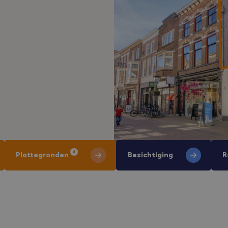
4
Plattegronden
Bezichtiging
R