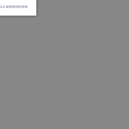
ILS WEERGEVEN
rsaanmelding en
om de
er en
actie met de
ert gegevens
 bezoeker met
privacybeleid
oorkeuren
komstige
oor de Cookie-
okievoorkeuren
 De cookie-
m is
erken.