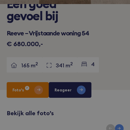
Een
goed
gevoel bij
Reeve – Vrijstaande woning 54
€ 680.000,-
2
2
4
165 m
341 m
7
Foto’s
Reageer
Bekijk alle foto’s