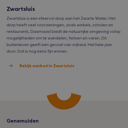
Scri
serv
Zwartsluis
coo
van 
ont
Zwartsluis is een sfeervol dorp aan het Zwarte Water. Het
coo
dorp heeft veel voorzieningen, zoals winkels, scholen en
van
Scri
restaurants. Daarnaast biedt de natuurrijke omgeving volop
noo
corr
mogelijkheden om te wandelen, fietsen en varen. Dit
wer
buitenleven geeft een gevoel van vrijheid. Het hele jaar
accesskey
bvmakelaars.nl
1 maand
door. Dat is nog eens fijn wonen.
cart
bvmakelaars.nl
1 maand
Deze
word
alg
Bekijk aanbod in Zwartsluis
gele
Shop
gebr
com
een
win
dealer
bvmakelaars.nl
1 maand
Aanbieder
/
Genemuiden
Naam
Vervaldatum
Omsc
Domein