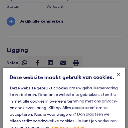
Status
Verkocht
Bekijk alle kenmerken
Ligging
Delen
×
Deze website maakt gebruik van cookies.
Deze website gebruikt cookies om uw gebruikerservaring
te verbeteren. Door onze website te gebruiken, stemt u
in met alle cookies in overeenstemming met ons privacy-
en cookieverklaring. Klik op 'Alles accepteren' om te
accepteren. Kies je voor weigeren? Dan plaatsen we
Reageer op dit object
alleen strikt noodzakelijke cookies. Je kunt je voorkeuren
Heb je een vraag of wil je vrijblijvend kennismaken?
later nog aanpassen.
Privacy & cookies
Neem dan contact op.