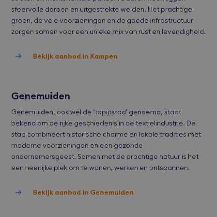
sfeervolle dorpen en uitgestrekte weiden. Het prachtige
Aanbieder
/
Naam
Vervaldatum
Oms
groen, de vele voorzieningen en de goede infrastructuur
Domein
zorgen samen voor een unieke mix van rust en levendigheid.
VISITOR_PRIVACY_METADATA
YouTube
6 maanden
Deze
.youtube.com
word
om 
toe
Bekijk aanbod in Kampen
van 
en 
voo
inte
site
Genemuiden
Het 
geg
toe
Genemuiden, ook wel de ‘tapijtstad’ genoemd, staat
van
bekend om de rijke geschiedenis in de textielindustrie. De
met
tot 
stad combineert historische charme en lokale tradities met
priv
Google Privacy Policy
inst
moderne voorzieningen en een gezonde
zod
ondernemersgeest. Samen met de prachtige natuur is het
voo
wor
een heerlijke plek om te wonen, werken en ontspannen.
gere
toe
sess
Bekijk aanbod in Genemuiden
CookieScriptConsent
CookieScript
1 maand
Deze
bvmakelaars.nl
word
door