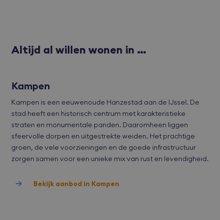
houden over
Google. Deze 
websitebezoe
wordt gebruik
site gebruike
unieke gebruik
onderscheiden
_gcl_au
Google LLC
3 maanden
Deze cookie 
een willekeuri
.bvmakelaars.nl
ingesteld do
gegenereerd
Doubleclick e
Altijd al willen wonen in …
nummer toe t
informatie ui
wijzen als klan
hoe de eindg
Het is opgeno
de website g
elk paginaver
en over even
op een site en
advertenties
gebruikt om
Kampen
eindgebruike
bezoekers-, se
gezien voorda
en
genoemde we
Kampen is een eeuwenoude Hanzestad aan de IJssel. De
campagnegeg
bezocht.
te berekenen 
stad heeft een historisch centrum met karakteristieke
de
VISITOR_INFO1_LIVE
Google LLC
6 maanden
Deze cookie 
analyserappo
straten en monumentale panden. Daaromheen liggen
.youtube.com
door YouTub
van de site.
ingesteld om
sfeervolle dorpen en uitgestrekte weiden. Het prachtige
gebruikersvo
bij te houden
groen, de vele voorzieningen en de goede infrastructuur
YouTube-vide
zorgen samen voor een unieke mix van rust en levendigheid.
in sites zijn
ingesloten; 
ook bepalen 
websitebezoe
Bekijk aanbod in Kampen
nieuwe of ou
van de YouT
interface geb