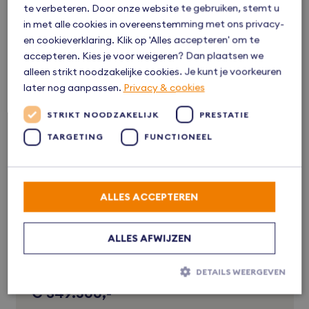
Hasselt – Bovenwoning midden 11
Verkocht
te verbeteren. Door onze website te gebruiken, stemt u
in met alle cookies in overeenstemming met ons privacy-
€ 318.000,-
en cookieverklaring. Klik op 'Alles accepteren' om te
accepteren. Kies je voor weigeren? Dan plaatsen we
2
3
80 m
alleen strikt noodzakelijke cookies. Je kunt je voorkeuren
later nog aanpassen.
Privacy & cookies
STRIKT NOODZAKELIJK
PRESTATIE
Hasselt – Bovenwoning midden 13
Verkocht
TARGETING
FUNCTIONEEL
€ 318.000,-
2
3
ALLES ACCEPTEREN
80 m
ALLES AFWIJZEN
Hasselt – Bovenwoning hoek 9
Verkocht
DETAILS WEERGEVEN
€ 349.500,-