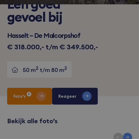
Een
goed
gevoel bij
Hasselt – De Malcorpshof
€ 318.000,- t/m € 349.500,-
2
2
50 m
t/m 80 m
8
Foto’s
Reageer
Bekijk alle foto’s