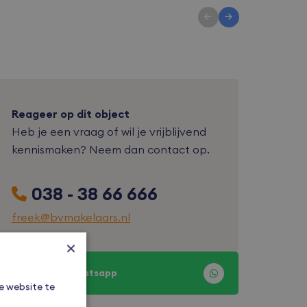
Reageer op dit object
Heb je een vraag of wil je vrijblijvend
kennismaken? Neem dan contact op.
038 - 38 66 666
freek@bvmakelaars.nl
×
Reageer via Whatsapp
e website te