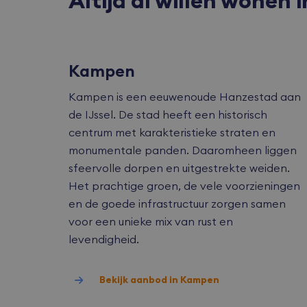
Altijd al willen wonen 
VISITOR_PR
Kampen
Kampen is een eeuwenoude Hanzestad aan
CookieScrip
de IJssel. De stad heeft een historisch
centrum met karakteristieke straten en
monumentale panden. Daaromheen liggen
accesskey
sfeervolle dorpen en uitgestrekte weiden.
Het prachtige groen, de vele voorzieningen
cart
en de goede infrastructuur zorgen samen
voor een unieke mix van rust en
dealer
levendigheid.
Bekijk aanbod in Kampen
Naam
Naam
Naam