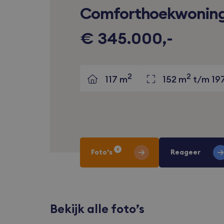
Comforthoekwonin
€ 345.000,-
2
2
117 m
152 m
t/m 19
6
Foto’s
Reageer
Bekijk alle foto’s