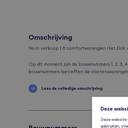
Omschrijving
Nu in verkoop | 8 comfortwoningen Het Dok v
Op dit moment zijn de bouwnummers 1, 2, 3, 4, 
bouwnummers betreffen de starterswoningen, d
Lees de volledige omschrijving
Deze websi
Deze website 
gebruiken, ste
Bouwnummers