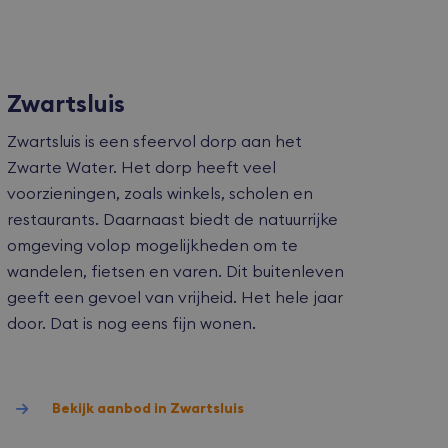
om de
er en
actie met de
ert gegevens
 bezoeker met
privacybeleid
Zwartsluis
oorkeuren
komstige
Zwartsluis is een sfeervol dorp aan het
oor de Cookie-
Zwarte Water. Het dorp heeft veel
okievoorkeuren
 De cookie-
voorzieningen, zoals winkels, scholen en
m is
erken.
restaurants. Daarnaast biedt de natuurrijke
omgeving volop mogelijkheden om te
wandelen, fietsen en varen. Dit buitenleven
algemeen
dt gebruikt in
geeft een gevoel van vrijheid. Het hele jaar
agentje.
door. Dat is nog eens fijn wonen.
Bekijk aanbod in Zwartsluis