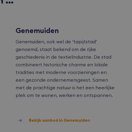
in …
IVACY_METADATA
YouTube
6 maanden
Deze cookie wordt gebruikt 
.youtube.com
toestemming van de gebruik
privacykeuzes voor hun inter
site op te slaan. Het registre
over de toestemming van de
betrekking tot verschillende 
Genemuiden
en instellingen, zodat hun v
worden gerespecteerd in toe
sessies.
Genemuiden, ook wel de ‘tapijtstad’
tConsent
CookieScript
1 maand
Deze cookie wordt gebruikt d
genoemd, staat bekend om de rijke
bvmakelaars.nl
Script.com-service om de co
Google Privacy Policy
van bezoekers te onthouden.
geschiedenis in de textielindustrie. De stad
banner van Cookie-Script.co
noodzakelijk om correct te w
combineert historische charme en lokale
bvmakelaars.nl
1 maand
tradities met moderne voorzieningen en
een gezonde ondernemersgeest. Samen
bvmakelaars.nl
1 maand
Deze cookie wordt over het 
geleverd door Shopify en wor
met de prachtige natuur is het een heerlijke
combinatie met een winkelw
plek om te wonen, werken en ontspannen.
bvmakelaars.nl
1 maand
Aanbieder
Aanbieder
/
/
Bekijk aanbod in Genemuiden
Vervaldatum
Vervaldatum
Omschrijving
Omschrijving
Domein
Domein
Aanbieder
/
Vervaldatum
Omschrijving