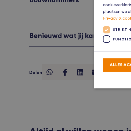
cookieverklari
plaatsen we al
Privacy & coo
STRIKT 
Benieuwd wat jij kan lenen?
FUNCTI
ALLES AC
Delen
Strikt noodzake
accountbeheer. 
Naam