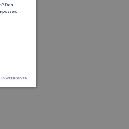
en? Dan
aanpassen.
ILS WEERGEVEN
rsaanmelding en