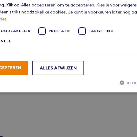
ng. Klik op 'Alles accepteren' om te accepteren. Kies je voor weiger
leen strikt noodzakelijke cookies. Je kunt je voorkeuren later nog 
kies
NOODZAKELIJK
PRESTATIE
TARGETING
ONEEL
CEPTEREN
ALLES AFWIJZEN
DETA
Strikt noodzakelijk
Prestatie
Targeting
Functioneel
lijke cookies maken de kernfunctionaliteiten van de website mogelijk, zoals gebruike
De website kan niet goed worden gebruikt zonder de strikt noodzakelijke cookies.
Aanbieder
/
Vervaldatum
Omschrijving
Domein