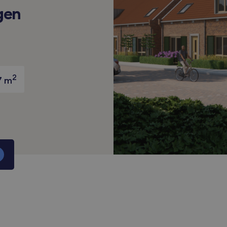
gen
2
7 m