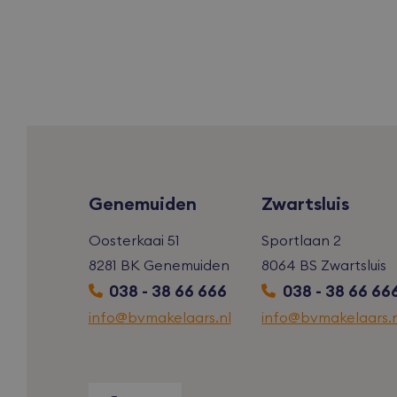
_ga_MXRDG
wp-
wpml_curren
YSC
_ga_B0EWW
IDE
_gid
_gat
test_cookie
_fbp
Genemuiden
Zwartsluis
_ga_TZ8N0L
Oosterkaai 51
Sportlaan 2
iutk
_ga
8281 BK Genemuiden
8064 BS Zwartsluis
mc
038 - 38 66 666
038 - 38 66 66
info@bvmakelaars.nl
info@bvmakelaars.n
_gcl_au