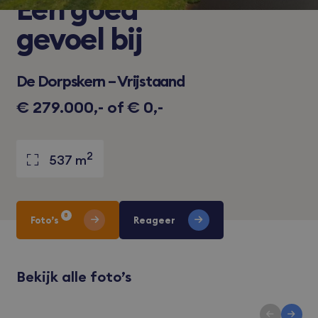
Een
goed
gevoel bij
De Dorpskern – Vrijstaand
€ 279.000,- of € 0,-
2
537 m
8
Foto’s
Reageer
Bekijk alle foto’s