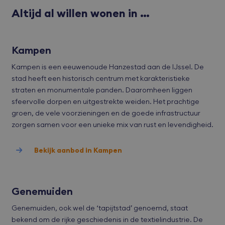
Functioneel
Altijd al willen wonen in …
Strikt noodzakelijke cookies maken de kernfunctionaliteiten van de
website mogelijk, zoals gebruikersaanmelding en accountbeheer.
De website kan niet goed worden gebruikt zonder de strikt
noodzakelijke cookies.
Kampen
Aanbieder
/
Naam
Vervaldatum
Oms
Kampen is een eeuwenoude Hanzestad aan de IJssel. De
Domein
stad heeft een historisch centrum met karakteristieke
VISITOR_PRIVACY_METADATA
YouTube
6 maanden
Deze
.youtube.com
word
straten en monumentale panden. Daaromheen liggen
om 
sfeervolle dorpen en uitgestrekte weiden. Het prachtige
toe
van 
groen, de vele voorzieningen en de goede infrastructuur
en 
voo
zorgen samen voor een unieke mix van rust en levendigheid.
inte
site
Het 
Bekijk aanbod in Kampen
geg
toe
van
met
tot 
priv
Genemuiden
Google Privacy Policy
inst
zod
Genemuiden, ook wel de ‘tapijtstad’ genoemd, staat
voo
wor
bekend om de rijke geschiedenis in de textielindustrie. De
gere