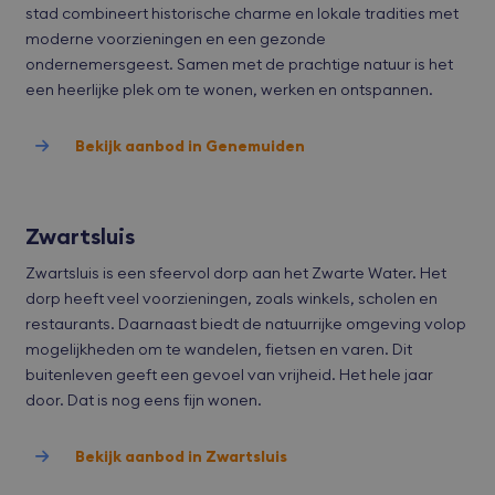
toe
stad combineert historische charme en lokale tradities met
sess
moderne voorzieningen en een gezonde
CookieScriptConsent
CookieScript
1 maand
Deze
ondernemersgeest. Samen met de prachtige natuur is het
bvmakelaars.nl
word
door
een heerlijke plek om te wonen, werken en ontspannen.
Scri
serv
coo
Bekijk aanbod in Genemuiden
van 
ont
coo
van
Scri
noo
Zwartsluis
corr
wer
Zwartsluis is een sfeervol dorp aan het Zwarte Water. Het
accesskey
bvmakelaars.nl
1 maand
dorp heeft veel voorzieningen, zoals winkels, scholen en
cart
bvmakelaars.nl
1 maand
Deze
restaurants. Daarnaast biedt de natuurrijke omgeving volop
word
mogelijkheden om te wandelen, fietsen en varen. Dit
alg
gele
buitenleven geeft een gevoel van vrijheid. Het hele jaar
Shop
door. Dat is nog eens fijn wonen.
gebr
com
een
win
Bekijk aanbod in Zwartsluis
dealer
bvmakelaars.nl
1 maand