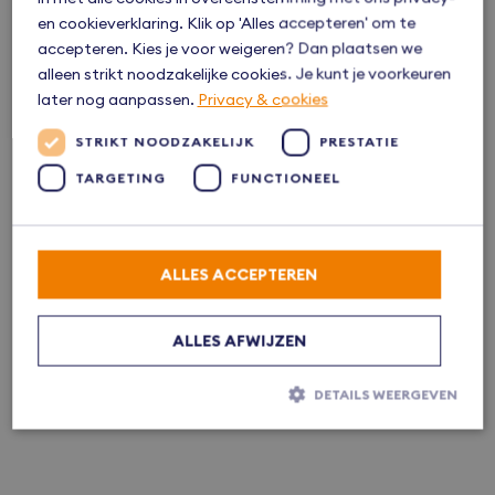
en cookieverklaring. Klik op 'Alles accepteren' om te
accepteren. Kies je voor weigeren? Dan plaatsen we
alleen strikt noodzakelijke cookies. Je kunt je voorkeuren
later nog aanpassen.
Privacy & cookies
STRIKT NOODZAKELIJK
PRESTATIE
Reageer op dit object
Heb je een vraag of wil je vrijblijvend kennismaken?
TARGETING
FUNCTIONEEL
Neem dan contact op.
038 - 38 66 666
ALLES ACCEPTEREN
freek@bvmakelaars.nl
ALLES AFWIJZEN
Reageer via Whatsapp
DETAILS WEERGEVEN
Strikt noodzakelijk
Prestatie
Targeting