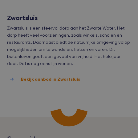
geg
toe
van
met
Zwartsluis
tot 
priv
Google Privacy Policy
inst
Zwartsluis is een sfeervol dorp aan het Zwarte Water. Het
zod
voo
dorp heeft veel voorzieningen, zoals winkels, scholen en
wor
restaurants. Daarnaast biedt de natuurrijke omgeving volop
gere
toe
mogelijkheden om te wandelen, fietsen en varen. Dit
sess
buitenleven geeft een gevoel van vrijheid. Het hele jaar
CookieScriptConsent
CookieScript
1 maand
Deze
door. Dat is nog eens fijn wonen.
bvmakelaars.nl
word
door
Scri
serv
Bekijk aanbod in Zwartsluis
coo
van 
ont
coo
van
Scri
noo
corr
wer
accesskey
bvmakelaars.nl
1 maand
cart
bvmakelaars.nl
1 maand
Deze