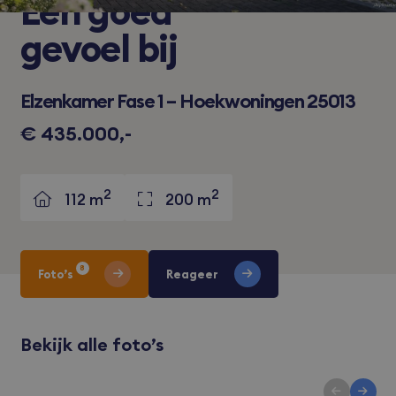
Een
goed
gevoel bij
Elzenkamer Fase 1 – Hoekwoningen 25013
€ 435.000,-
2
2
112 m
200 m
8
Foto’s
Reageer
Bekijk alle foto’s