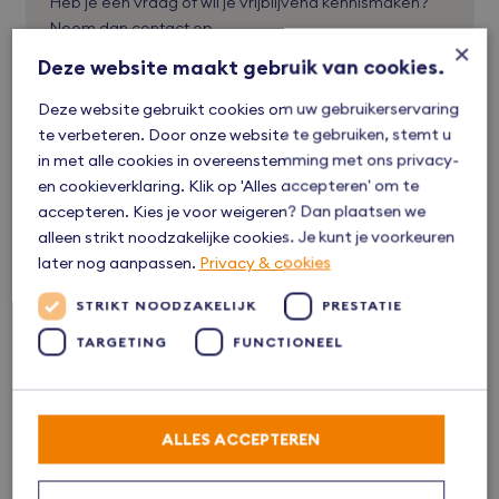
Heb je een vraag of wil je vrijblijvend kennismaken?
Neem dan contact op.
×
Deze website maakt gebruik van cookies.
038 - 38 66 666
Deze website gebruikt cookies om uw gebruikerservaring
te verbeteren. Door onze website te gebruiken, stemt u
freek@bvmakelaars.nl
in met alle cookies in overeenstemming met ons privacy-
en cookieverklaring. Klik op 'Alles accepteren' om te
Reageer via Whatsapp
accepteren. Kies je voor weigeren? Dan plaatsen we
alleen strikt noodzakelijke cookies. Je kunt je voorkeuren
later nog aanpassen.
Privacy & cookies
STRIKT NOODZAKELIJK
PRESTATIE
TARGETING
FUNCTIONEEL
Altijd al willen wonen in …
Kampen
ALLES ACCEPTEREN
Kampen is een eeuwenoude Hanzestad aan de IJssel. De