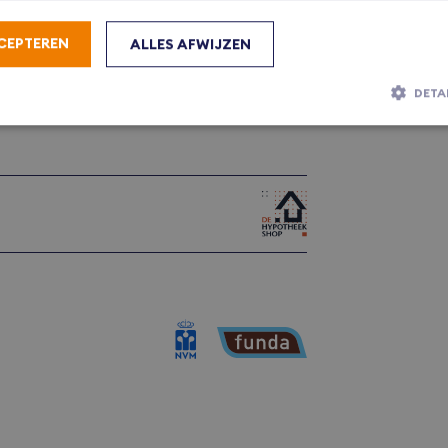
CEPTEREN
ALLES AFWIJZEN
DETA
Strikt noodzakelijk
Prestatie
Targeting
Functioneel
lijke cookies maken de kernfunctionaliteiten van de website mogelijk, zoals gebruike
De website kan niet goed worden gebruikt zonder de strikt noodzakelijke cookies.
Aanbieder
/
Vervaldatum
Omschrijving
Domein
IVACY_METADATA
YouTube
6 maanden
Deze cookie wordt gebruikt 
.youtube.com
toestemming van de gebruik
privacykeuzes voor hun inter
site op te slaan. Het registre
over de toestemming van de
betrekking tot verschillende 
en instellingen, zodat hun v
worden gerespecteerd in toe
sessies.
tConsent
CookieScript
1 maand
Deze cookie wordt gebruikt d
bvmakelaars.nl
Script.com-service om de co