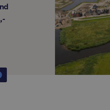
and
,-