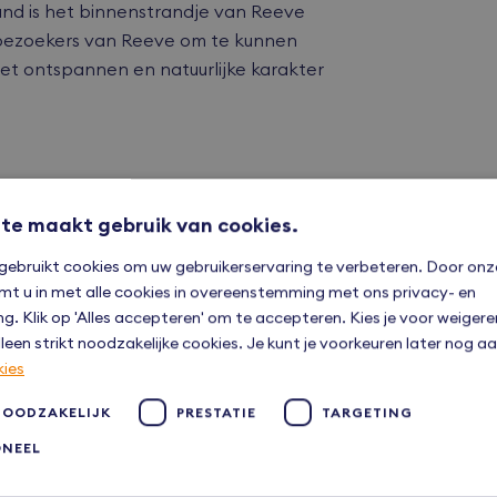
and is het binnenstrandje van Reeve
 bezoekers van Reeve om te kunnen
et ontspannen en natuurlijke karakter
te maakt gebruik van cookies.
gebruikt cookies om uw gebruikerservaring te verbeteren. Door onz
mt u in met alle cookies in overeenstemming met ons privacy- en
ng. Klik op 'Alles accepteren' om te accepteren. Kies je voor weiger
leen strikt noodzakelijke cookies. Je kunt je voorkeuren later nog 
kies
NOODZAKELIJK
PRESTATIE
TARGETING
ONEEL