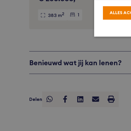
ALLES AC
2
1
383 m
Strikt noodzake
Benieuwd wat jij kan lenen?
accountbeheer. 
Naam
VISITOR_PR
Delen
CookieScrip