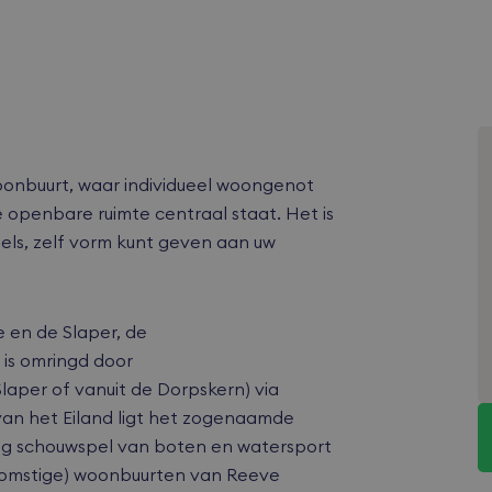
oonbuurt, waar individueel woongenot
 openbare ruimte centraal staat. Het is
els, zelf vorm kunt geven aan uw
e en de Slaper, de
 is omringd door
Slaper of vanuit de Dorpskern) via
van het Eiland ligt het zogenaamde
ndig schouwspel van boten en watersport
komstige) woonbuurten van Reeve