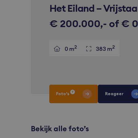
Het Eiland – Vrijsta
€ 200.000,- of € 0
2
2
0 m
383 m
9
Foto’s
Reageer
Bekijk alle foto’s