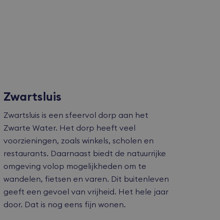
 De cookie-
m is
erken.
algemeen
dt gebruikt in
agentje.
Zwartsluis
Zwartsluis is een sfeervol dorp aan het
Zwarte Water. Het dorp heeft veel
e Analytics om
ndaard wordt
voorzieningen, zoals winkels, scholen en
voor ingelogde
e inschakelt
steld om
restaurants. Daarnaast biedt de natuurrijke
unen, wordt
e Analytics om
te houden.
 gebruikers die
omgeving volop mogelijkheden om te
leclick en
e Analytics.
gebruiker de
wandelen, fietsen en varen. Dit buitenleven
lke bezochte
vertenties die
ruikt om
geeft een gevoel van vrijheid. Het hele jaar
 hij de
uden.
door. Dat is nog eens fijn wonen.
gle Universal
bleClick
 het gebruikt
 of de browser