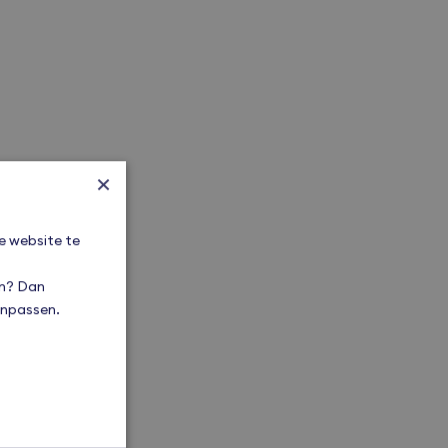
×
e website te
en? Dan
aanpassen.