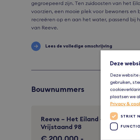
gegroepeerd zijn. Ten zuidoosten van het Eil
voorzien, een mooie plek voor bewoners en
recreëren op en aan het water, passend bij h
van Reeve.
Lees de volledige omschrijving
Deze websi
Deze website 
gebruiken, ste
Bouwnummers
cookieverklari
plaatsen we al
Privacy & coo
STRIKT 
Reeve – Het Eiland –
Vrijstaand 98
FUNCTI
€ 200.000,-