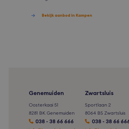
_fbp
Bekijk aanbod in Kampen
_ga_TZ8N0L
iutk
_ga
mc
_gcl_au
VISITOR_INF
Genemuiden
Zwartsluis
Oosterkaai 51
Sportlaan 2
8281 BK Genemuiden
8064 BS Zwartsluis
038 - 38 66 666
038 - 38 66 66