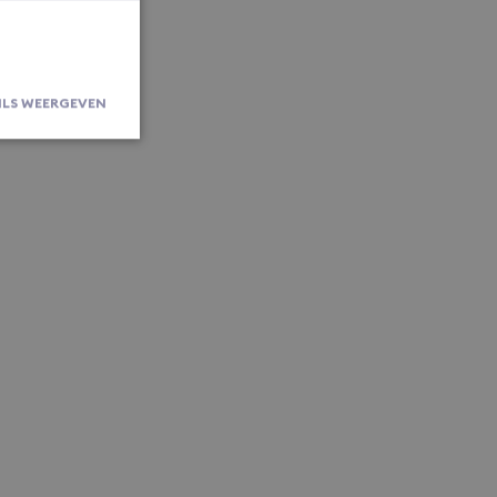
ILS WEERGEVEN
rsaanmelding en
om de
er en
actie met de
ert gegevens
 bezoeker met
privacybeleid
oorkeuren
komstige
oor de Cookie-
okievoorkeuren