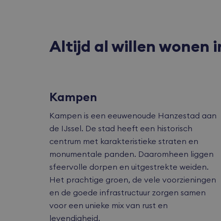
accesskey
Altijd al willen wonen 
cart
dealer
Kampen
Kampen is een eeuwenoude Hanzestad aan
Naam
Naam
de IJssel. De stad heeft een historisch
Naam
_ga_MXRDG
wp-
centrum met karakteristieke straten en
wpml_curren
YSC
monumentale panden. Daaromheen liggen
_ga_B0EWW
sfeervolle dorpen en uitgestrekte weiden.
IDE
_gid
Het prachtige groen, de vele voorzieningen
en de goede infrastructuur zorgen samen
voor een unieke mix van rust en
_gat
test_cookie
levendigheid.