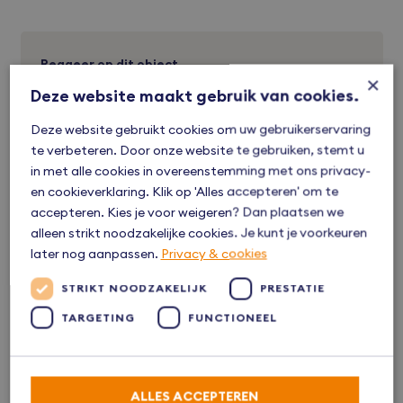
Reageer op dit object
×
Heb je een vraag of wil je vrijblijvend kennismaken?
Deze website maakt gebruik van cookies.
Neem dan contact op.
Deze website gebruikt cookies om uw gebruikerservaring
te verbeteren. Door onze website te gebruiken, stemt u
038 - 38 66 666
in met alle cookies in overeenstemming met ons privacy-
en cookieverklaring. Klik op 'Alles accepteren' om te
freek@bvmakelaars.nl
accepteren. Kies je voor weigeren? Dan plaatsen we
alleen strikt noodzakelijke cookies. Je kunt je voorkeuren
Reageer via Whatsapp
later nog aanpassen.
Privacy & cookies
STRIKT NOODZAKELIJK
PRESTATIE
TARGETING
FUNCTIONEEL
Altijd al willen wonen in …
ALLES ACCEPTEREN