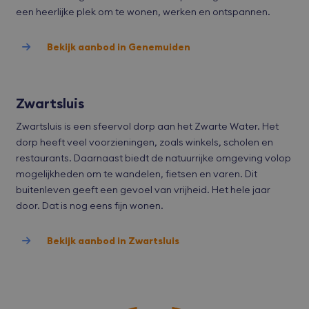
inte
een heerlijke plek om te wonen, werken en ontspannen.
site
Het 
geg
toe
Bekijk aanbod in Genemuiden
van
met
tot 
priv
Google Privacy Policy
inst
zod
Zwartsluis
voo
wor
Zwartsluis is een sfeervol dorp aan het Zwarte Water. Het
gere
toe
dorp heeft veel voorzieningen, zoals winkels, scholen en
sess
restaurants. Daarnaast biedt de natuurrijke omgeving volop
CookieScriptConsent
CookieScript
1 maand
Deze
mogelijkheden om te wandelen, fietsen en varen. Dit
bvmakelaars.nl
word
door
buitenleven geeft een gevoel van vrijheid. Het hele jaar
Scri
door. Dat is nog eens fijn wonen.
serv
coo
van 
ont
Bekijk aanbod in Zwartsluis
coo
van
Scri
noo
corr
wer