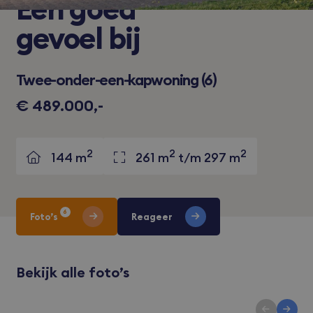
Een
goed
gevoel bij
Twee-onder-een-kapwoning (6)
€ 489.000,-
2
2
2
144 m
261 m
t/m 297 m
6
Foto’s
Reageer
Bekijk alle foto’s