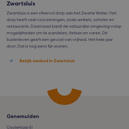
van
Zwartsluis
met
tot 
Zwartsluis is een sfeervol dorp aan het Zwarte Water. Het
priv
Google Privacy Policy
inst
dorp heeft veel voorzieningen, zoals winkels, scholen en
zod
voo
restaurants. Daarnaast biedt de natuurrijke omgeving volop
wor
mogelijkheden om te wandelen, fietsen en varen. Dit
gere
toe
buitenleven geeft een gevoel van vrijheid. Het hele jaar
sess
door. Dat is nog eens fijn wonen.
CookieScriptConsent
CookieScript
1 maand
Deze
bvmakelaars.nl
word
door
Bekijk aanbod in Zwartsluis
Scri
serv
coo
van 
ont
coo
van
Scri
noo
corr
wer
accesskey
bvmakelaars.nl
1 maand
Genemuiden
cart
bvmakelaars.nl
1 maand
Deze
word
Oosterkaai 51
alg