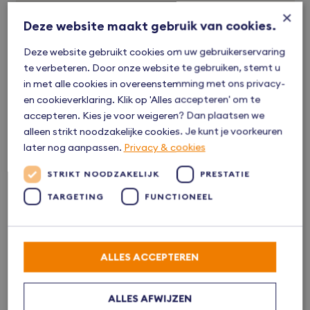
×
Deze website maakt gebruik van cookies.
038 - 38 66 666
Deze website gebruikt cookies om uw gebruikerservaring
freek@bvmakelaars.nl
te verbeteren. Door onze website te gebruiken, stemt u
in met alle cookies in overeenstemming met ons privacy-
Reageer via Whatsapp
en cookieverklaring. Klik op 'Alles accepteren' om te
accepteren. Kies je voor weigeren? Dan plaatsen we
alleen strikt noodzakelijke cookies. Je kunt je voorkeuren
later nog aanpassen.
Privacy & cookies
STRIKT NOODZAKELIJK
PRESTATIE
Altijd al willen wonen in …
TARGETING
FUNCTIONEEL
Kampen
ALLES ACCEPTEREN
Kampen is een eeuwenoude Hanzestad aan de IJssel. De
stad heeft een historisch centrum met karakteristieke
straten en monumentale panden. Daaromheen liggen
ALLES AFWIJZEN