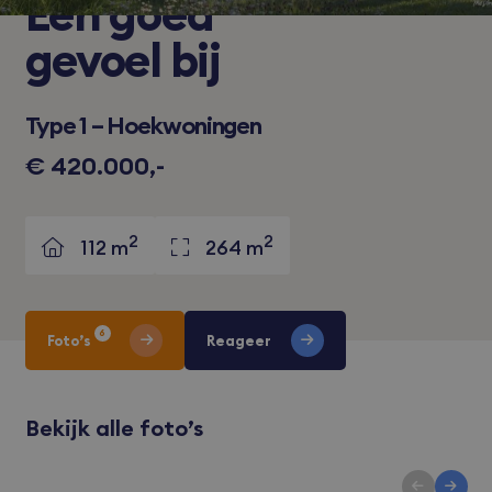
Een
goed
gevoel bij
Type 1 – Hoekwoningen
€ 420.000,-
2
2
112 m
264 m
6
Foto’s
Reageer
Bekijk alle foto’s