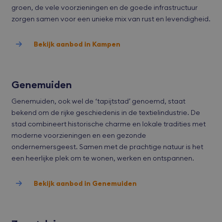
van
groen, de vele voorzieningen en de goede infrastructuur
met
tot 
zorgen samen voor een unieke mix van rust en levendigheid.
priv
Google Privacy Policy
inst
zod
voo
Bekijk aanbod in Kampen
wor
gere
toe
sess
Genemuiden
CookieScriptConsent
CookieScript
1 maand
Deze
bvmakelaars.nl
word
door
Genemuiden, ook wel de ‘tapijtstad’ genoemd, staat
Scri
bekend om de rijke geschiedenis in de textielindustrie. De
serv
coo
stad combineert historische charme en lokale tradities met
van 
ont
moderne voorzieningen en een gezonde
coo
ondernemersgeest. Samen met de prachtige natuur is het
van
Scri
een heerlijke plek om te wonen, werken en ontspannen.
noo
corr
wer
Bekijk aanbod in Genemuiden
accesskey
bvmakelaars.nl
1 maand
cart
bvmakelaars.nl
1 maand
Deze
word
alg