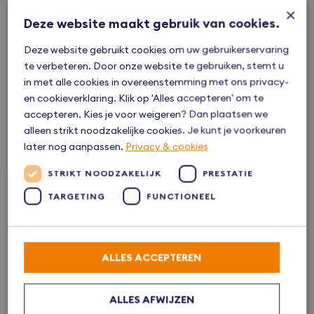
×
Daar zijn nog kavels beschikbaar zodat u uw eigen
Deze website maakt gebruik van cookies.
droomhuis kunt realiseren. In Zwartsluis zijn nog enkele
kavels beschikbaar aan de Whaa, een echte woondroom
Deze website gebruikt cookies om uw gebruikerservaring
aan het water!
te verbeteren. Door onze website te gebruiken, stemt u
in met alle cookies in overeenstemming met ons privacy-
Klik hier voor de projecten
en cookieverklaring. Klik op 'Alles accepteren' om te
accepteren. Kies je voor weigeren? Dan plaatsen we
Bouwplaatsen geopend
alleen strikt noodzakelijke cookies. Je kunt je voorkeuren
later nog aanpassen.
Privacy & cookies
Op de nieuwbouwdag zijn er twee bouwplaatsen geopend
zodat u een kijkje kunt nemen. In Genemuiden opent Heutink
STRIKT NOODZAKELIJK
PRESTATIE
Groep de bouwplaats op Tag West, zij geven u alle
TARGETING
FUNCTIONEEL
informatie over de nieuwe Dijkwoningen en u kunt een glimp
opvangen van de huidige werkzaamheden. In Hasselt opent
HEUTBOUW de locatie waar De Parkwachter wordt
ontwikkeld. Middels het betreden van een hoogwerker kunt
ALLES ACCEPTEREN
u alvast van het toekomstige uitzicht genieten.
Markeer in uw agenda
ALLES AFWIJZEN