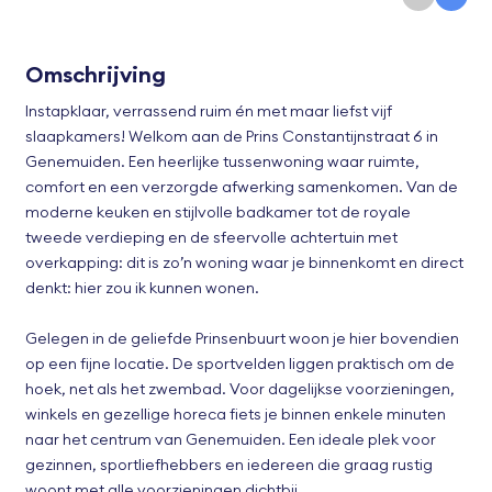
Omschrijving
Instapklaar, verrassend ruim én met maar liefst vijf
slaapkamers! Welkom aan de Prins Constantijnstraat 6 in
Genemuiden. Een heerlijke tussenwoning waar ruimte,
comfort en een verzorgde afwerking samenkomen. Van de
moderne keuken en stijlvolle badkamer tot de royale
tweede verdieping en de sfeervolle achtertuin met
overkapping: dit is zo’n woning waar je binnenkomt en direct
denkt: hier zou ik kunnen wonen.
Gelegen in de geliefde Prinsenbuurt woon je hier bovendien
op een fijne locatie. De sportvelden liggen praktisch om de
hoek, net als het zwembad. Voor dagelijkse voorzieningen,
winkels en gezellige horeca fiets je binnen enkele minuten
naar het centrum van Genemuiden. Een ideale plek voor
gezinnen, sportliefhebbers en iedereen die graag rustig
woont met alle voorzieningen dichtbij.