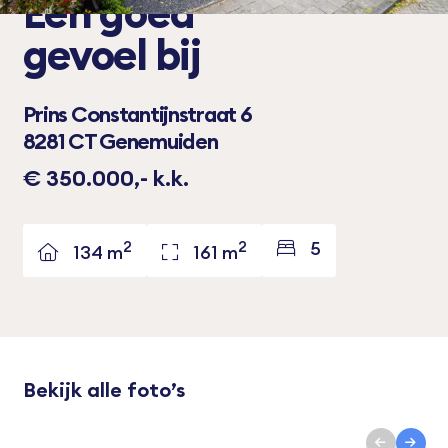
Een
goed
gevoel bij
Prins Constantijnstraat 6
8281 CT Genemuiden
€ 350.000,- k.k.
2
2
5
134 m
161 m
Bekijk alle foto’s