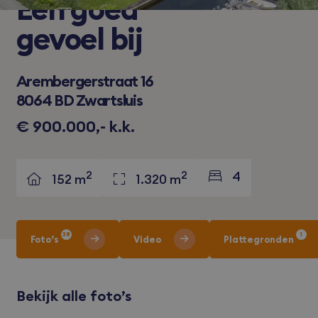
Een
goed
gevoel bij
Arembergerstraat 16
8064 BD Zwartsluis
€ 900.000,- k.k.
2
2
4
152 m
1.320 m
38
1
Foto’s
Video
Plattegronden
Bekijk alle foto’s