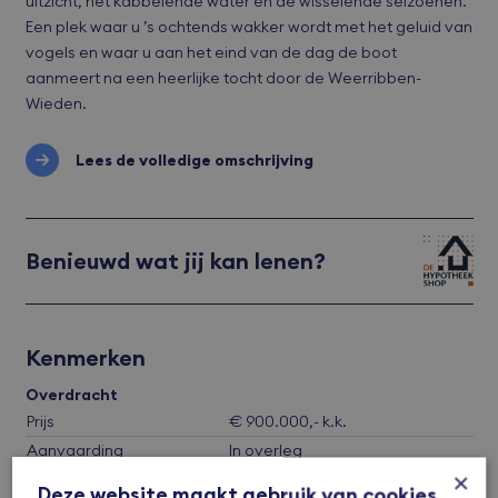
uitzicht, het kabbelende water en de wisselende seizoenen.
Een plek waar u ’s ochtends wakker wordt met het geluid van
vogels en waar u aan het eind van de dag de boot
aanmeert na een heerlijke tocht door de Weerribben-
Wieden.
Lees de volledige omschrijving
Benieuwd wat jij kan lenen?
Kenmerken
Overdracht
Prijs
€ 900.000,- k.k.
Aanvaarding
In overleg
×
Deze website maakt gebruik van cookies.