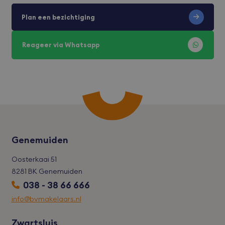
zod
voo
Plan een bezichtiging
wor
gere
toe
sess
Reageer via Whatsapp
CookieScriptConsent
CookieScript
1 maand
Deze
bvmakelaars.nl
word
door
Scri
serv
coo
van 
ont
coo
van
Scri
noo
Genemuiden
corr
wer
Oosterkaai 51
accesskey
bvmakelaars.nl
1 maand
8281 BK Genemuiden
cart
bvmakelaars.nl
1 maand
Deze
038 - 38 66 666
word
alg
gele
info@bvmakelaars.nl
Shop
gebr
com
Zwartsluis