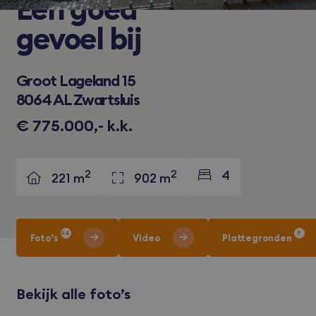
Een
goed
gevoel bij
Groot Lageland 15
8064 AL Zwartsluis
€ 775.000,- k.k.
2
2
4
221 m
902 m
54
9
Foto’s
Video
Plattegronden
Bekijk alle foto’s