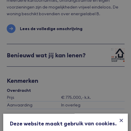
meerdere kantoorruimtes, ontvangstruimte en eigen
voorzieningen zijn de mogelijkheden vrijwel eindeloos. De
woning beschikt bovendien over energielabel B.
Lees de volledige omschrijving
Benieuwd wat jij kan lenen?
Kenmerken
Overdracht
Prijs
€ 775.000,- k.k.
Aanvaarding
In overleg
×
Bekijk alle kenmerken
Deze website maakt gebruik van cookies.